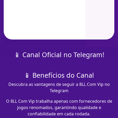
📱 Canal Oficial no Telegram!
📱 Benefícios do Canal
Descubra as vantagens de seguir a 8LL Com Vip no
Telegram
O 8LL Com Vip trabalha apenas com fornecedores de
jogos renomados, garantindo qualidade e
confiabilidade em cada rodada.