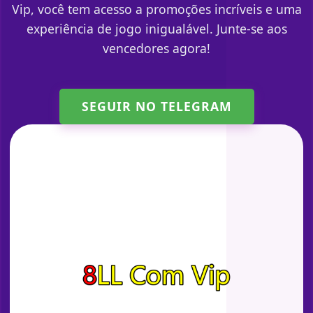
Vip, você tem acesso a promoções incríveis e uma
experiência de jogo inigualável. Junte-se aos
vencedores agora!
SEGUIR NO TELEGRAM