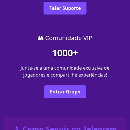
Falar Suporte
👥 Comunidade VIP
1000+
Junte-se a uma comunidade exclusiva de
jogadores e compartilhe experiências!
Entrar Grupo
📱 Como Seguir no Telegram