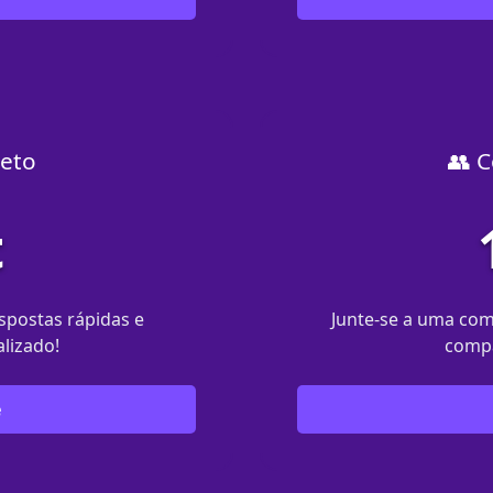
reto
👥 
t
espostas rápidas e
Junte-se a uma com
lizado!
compa
e