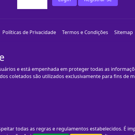
Políticas de Privacidade
Termos e Condições
Sitemap
de
 usuários e está empenhada em proteger todas as informaçõ
os coletados são utilizados exclusivamente para fins de m
eitar todas as regras e regulamentos estabelecidos. É im