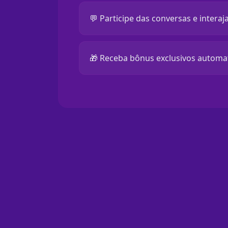
💬 Participe das conversas e interaj
🎁 Receba bônus exclusivos autom