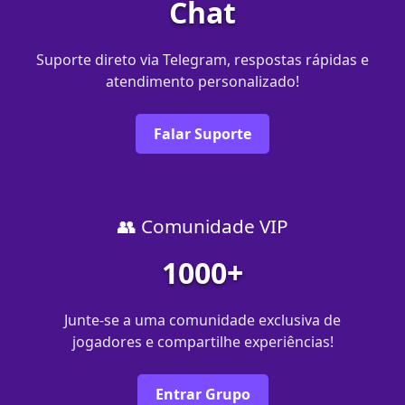
Chat
Suporte direto via Telegram, respostas rápidas e
atendimento personalizado!
Falar Suporte
👥 Comunidade VIP
1000+
Junte-se a uma comunidade exclusiva de
jogadores e compartilhe experiências!
Entrar Grupo