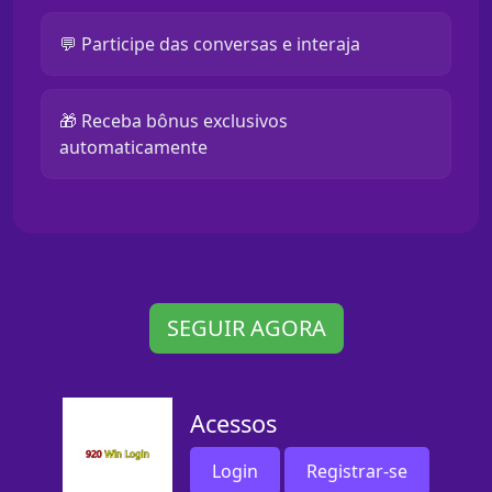
💬 Participe das conversas e interaja
🎁 Receba bônus exclusivos
automaticamente
SEGUIR AGORA
Acessos
Login
Registrar-se