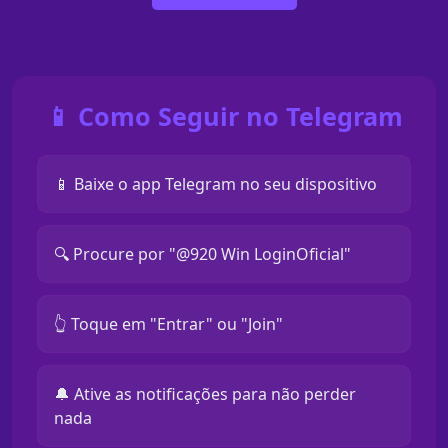
📱 Como Seguir no Telegram
📱 Baixe o app Telegram no seu dispositivo
🔍 Procure por "@920 Win LoginOficial"
👆 Toque em "Entrar" ou "Join"
🔔 Ative as notificações para não perder
nada