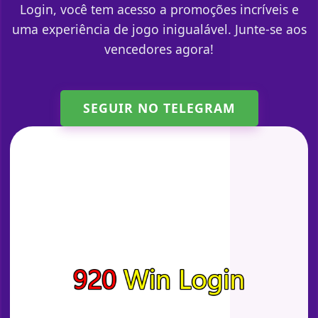
Login, você tem acesso a promoções incríveis e
uma experiência de jogo inigualável. Junte-se aos
vencedores agora!
SEGUIR NO TELEGRAM